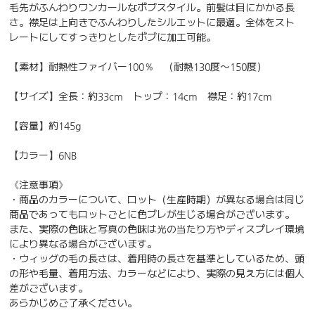
毛先がふんわりワンカールなボブスタイル。前髪は目にかかる長
さ。襟足は上向きでふんわりしたシルエットに最適。全体をスト
レートにしてすっきりとしたボブに加工可能。
【素材】耐熱性ファイバー100％ （耐熱130度〜150度）
【サイズ】全長：約33cm トップ：14cm 襟足：約17cm
【容量】約145g
【カラー】6NB
《注意事項》
・商品のカラーについて、ロット（生産時期）が異なる場合は同じ
商品であってもロットごとに色ブレが生じる場合がございます。
また、実際の色味と写真の色味は光の当たり方やディスプレイ環境
により異なる場合がございます。
・ウィッグの毛の長さは、着用時の長さを基準としているため、頭
の形や毛量、着用方法、カラーなどにより、実際の見え方には個人
差がございます。
あらかじめご了承ください。