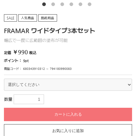
SALE
人気商品
施術用品
FRAMAR ワイドタイプ3本セット
幅広で一度に広範囲の塗布が可能
￥990
定価
税込
ポイント：
9
pt
商品コード：
680343910312 ～ 794180990083
数量
カートに入れる
お気に入りに追加