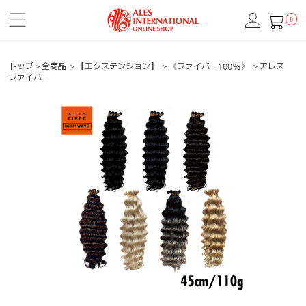
0
トップ
＞
全商品
＞
【エクステンション】
＞
《ファイバー100%》
＞
アレス
ファイバー