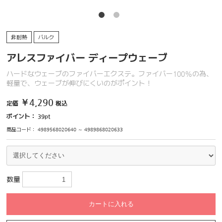
非耐熱
バルク
アレスファイバー ディープウェーブ
ハードなウェーブのファイバーエクステ。ファイバー100%の為、
軽量で、ウェーブが伸びにくいのがポイント！
￥4,290
定価
税込
ポイント：
39
pt
商品コード：
4989568020640 ～ 4989868020633
数量
カートに入れる