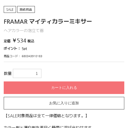
SALE
施術用品
FRAMAR マイティカラーミキサー
ヘアカラーの泡立て器
￥534
定価
税込
ポイント：
5
pt
商品コード：
680343910183
数量
カートに入れる
お気に入りに追加
【SALE対象商品は全て一律価格となります。】
カラー剤と漂白剤を素早く簡単に混ぜ合わせます。